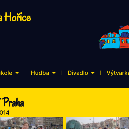
a Hořice
škole
Hudba
Divadlo
Výtvark
í Praha
2014