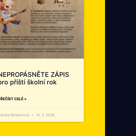
NEPROPÁSNĚTE ZÁPIS
pro příští školní rok
ŘEČÍST CELÉ »
lanka Bihelerová
10. 5. 2026