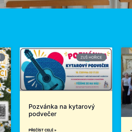
E
ZUŠ HOŘICE
Pozvánka na kytarový
podvečer
PŘEČÍST CELÉ »