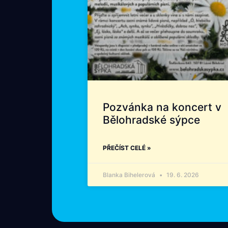
Pozvánka na koncert v
Bělohradské sýpce
PŘEČÍST CELÉ »
Blanka Bihelerová
19. 6. 2026