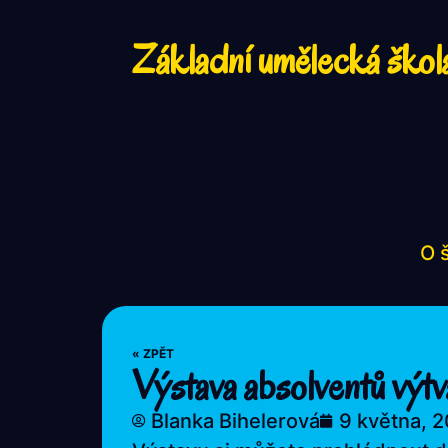
Základní umělecká škol
O 
« ZPĚT
Výstava absolventů výt
Blanka Bihelerová
9 května, 