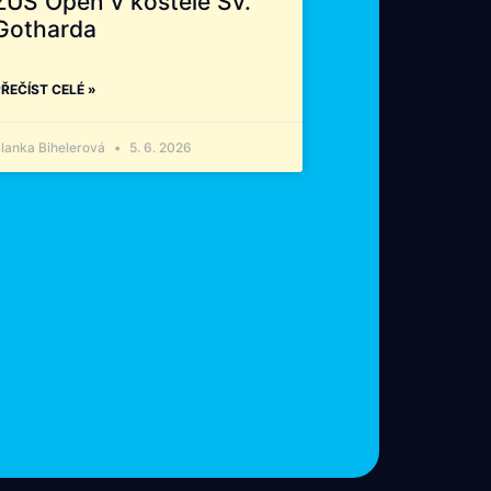
ZUŠ Open v kostele Sv.
Gotharda
ŘEČÍST CELÉ »
lanka Bihelerová
5. 6. 2026