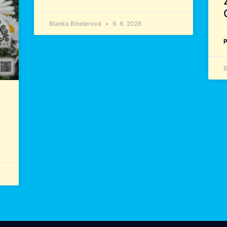
Blanka Bihelerová
9. 6. 2026
P
B