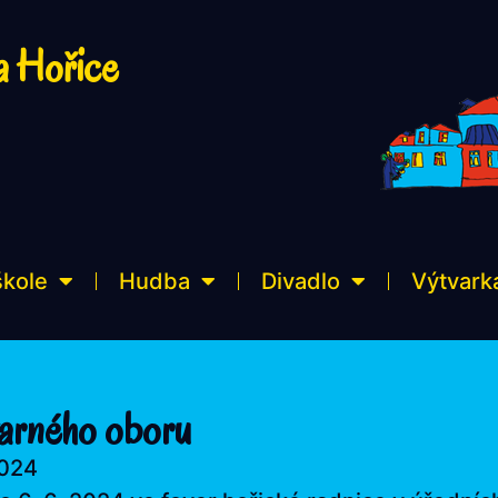
a Hořice
škole
Hudba
Divadlo
Výtvark
varného oboru
2024