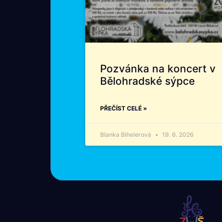
Pozvánka na koncert v
Bělohradské sýpce
PŘEČÍST CELÉ »
Blanka Bihelerová
19. 6. 2026