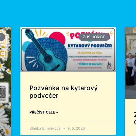
E
ZUŠ HOŘICE
Pozvánka na kytarový
podvečer
PŘEČÍST CELÉ »
Blanka Bihelerová
9. 6. 2026