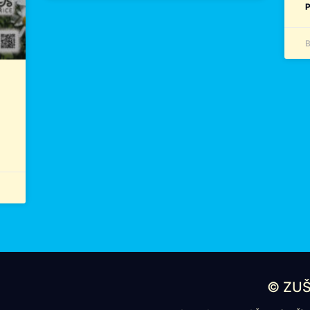
P
B
© ZUŠ