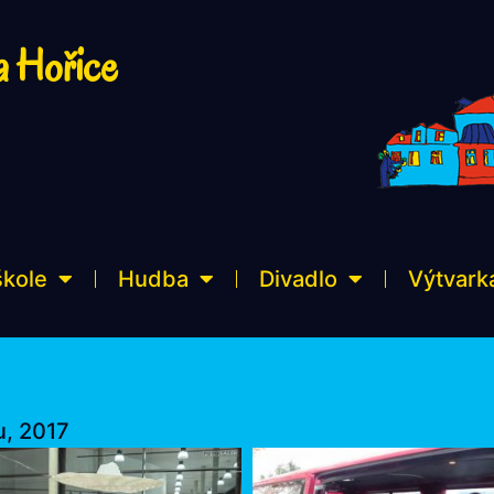
a Hořice
škole
Hudba
Divadlo
Výtvark
u, 2017