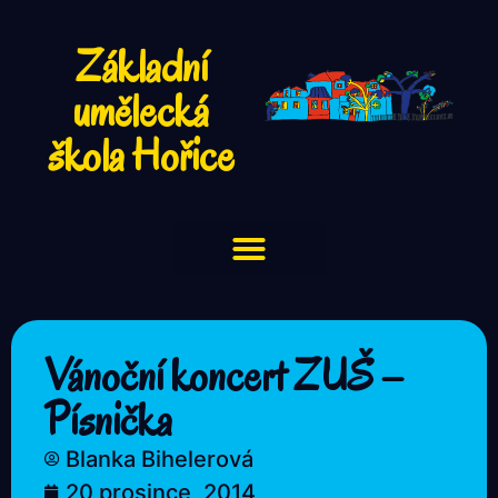
Základní
umělecká
škola Hořice
Vánoční koncert ZUŠ –
Písnička
Blanka Bihelerová
20 prosince, 2014