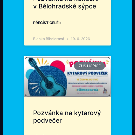
v Bělohradské sýpce
PŘEČÍST CELÉ »
Blanka Bihelerová
19. 6. 2026
ZUŠ HOŘICE
Pozvánka na kytarový
podvečer