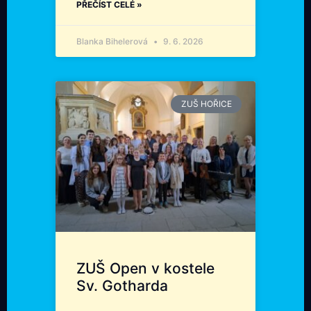
PŘEČÍST CELÉ »
Blanka Bihelerová
9. 6. 2026
ZUŠ HOŘICE
ZUŠ Open v kostele
Sv. Gotharda