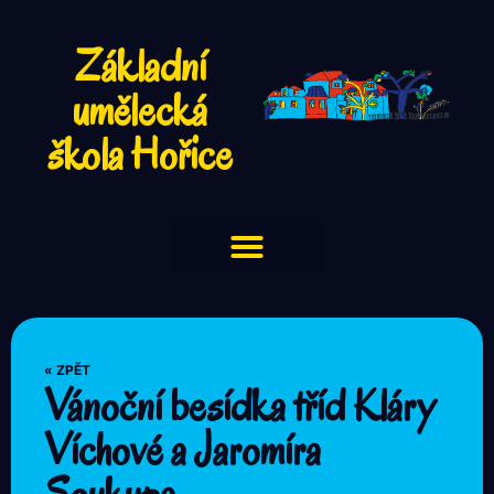
Základní
umělecká
škola Hořice
« ZPĚT
Vánoční besídka tříd Kláry
Víchové a Jaromíra