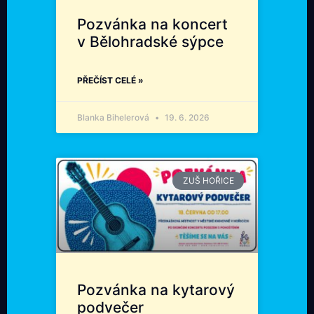
Pozvánka na koncert
v Bělohradské sýpce
PŘEČÍST CELÉ »
Blanka Bihelerová
19. 6. 2026
ZUŠ HOŘICE
Pozvánka na kytarový
podvečer