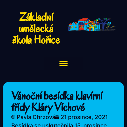
Základní
umělecká
škola Hořice
Vánoční besídka klavírní
třídy Kláry Víchové
Pavla Chrzová
21 prosince, 2021
Besídka se uskutečnila 15. prosince.