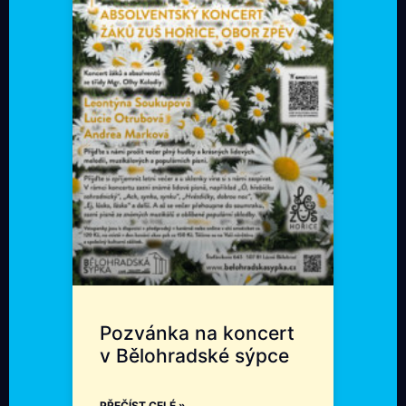
Pozvánka na koncert
v Bělohradské sýpce
PŘEČÍST CELÉ »