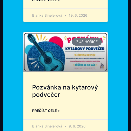
Blanka Bihelerová
19. 6. 2026
ZUŠ HOŘICE
Pozvánka na kytarový
podvečer
PŘEČÍST CELÉ »
Blanka Bihelerová
9. 6. 2026