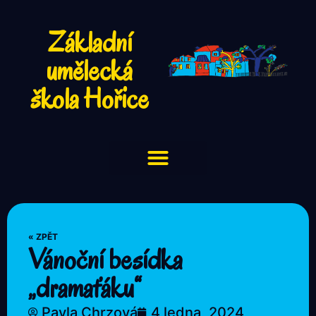
Základní
umělecká
škola Hořice
« ZPĚT
Vánoční besídka
„dramaťáku“
Pavla Chrzová
4 ledna, 2024