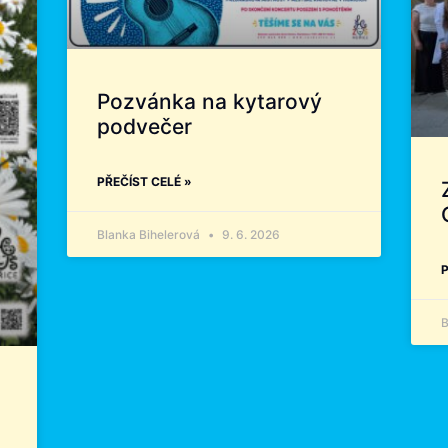
Pozvánka na kytarový
podvečer
PŘEČÍST CELÉ »
Blanka Bihelerová
9. 6. 2026
P
B