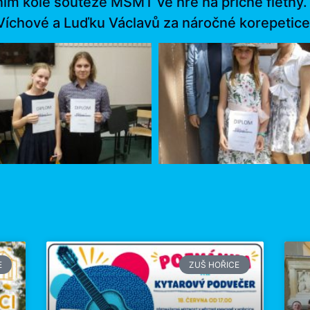
dním kole soutěže MŠMT ve hře na příčné flétny
 Víchové a Luďku Václavů za náročné korepetice
E
ZUŠ HOŘICE