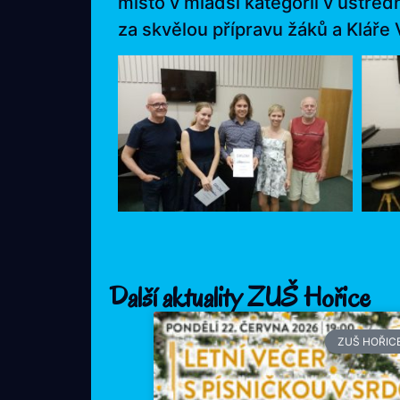
místo v mladší kategorii v ústře
za skvělou přípravu žáků a Kláře
Další aktuality ZUŠ Hořice
ZUŠ HOŘIC