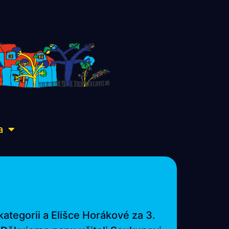
a
kategorii a Elišce Horákové za 3.