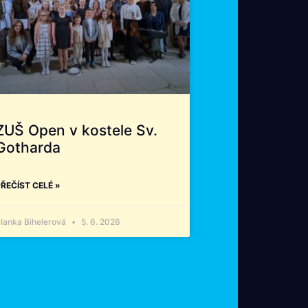
ZUŠ Open v kostele Sv.
Gotharda
ŘEČÍST CELÉ »
lanka Bihelerová
5. 6. 2026