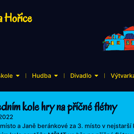
a Hořice
škole
Hudba
Divadlo
Výtvark
dním kole hry na příčné flétny
 2022
 místo a Janě beránkové za 3. místo v nejstarší 