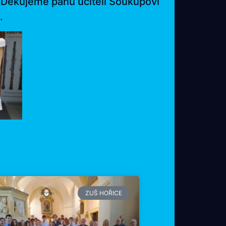
. Děkujeme panu učiteli Soukupovi
.
ZUŠ HOŘICE