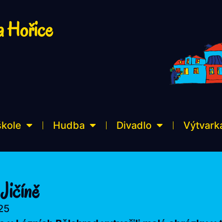
a Hořice
škole
Hudba
Divadlo
Výtvark
Jičíně
025