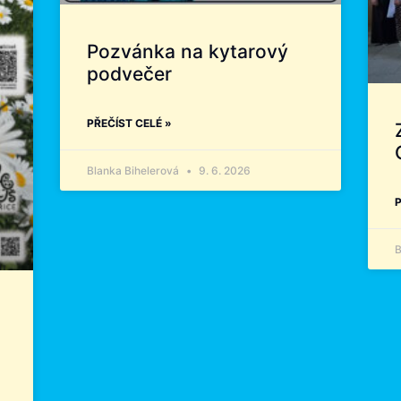
Pozvánka na kytarový
podvečer
PŘEČÍST CELÉ »
Blanka Bihelerová
9. 6. 2026
P
B