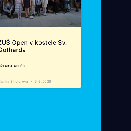
ZUŠ Open v kostele Sv.
Gotharda
ŘEČÍST CELÉ »
lanka Bihelerová
5. 6. 2026