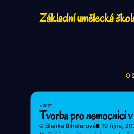
Základní umělecká škol
O 
« ZPĚT
Tvorba pro nemocnici v 
Blanka Bihelerová
19 října, 2