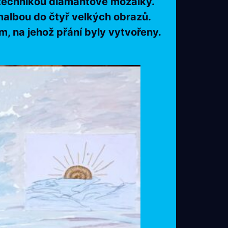
v technikou diamantové mozaiky.
malbou do čtyř velkých obrazů.
m, na jehož přání byly vytvořeny.