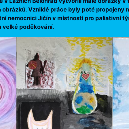
ce v Lázních Bělohrad vytvořili malé obrázky 
ch obrázků. Vzniklé práce byly poté propojeny 
 nemocnici Jičín v místnosti pro paliativní tý
u velké poděkování.