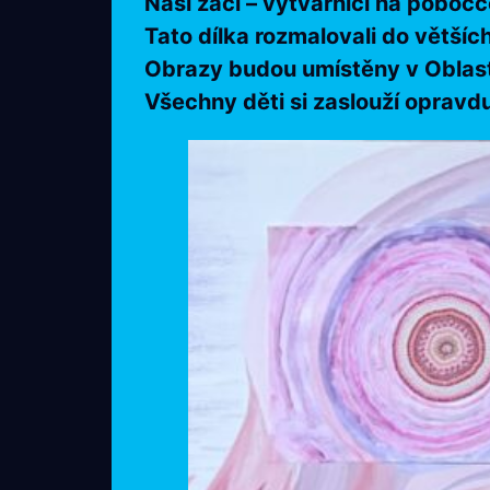
Naši žáci – výtvarnící na poboč
Tato dílka rozmalovali do větší
Obrazy budou umístěny v Oblastní
Všechny děti si zaslouží opravd