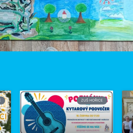
E
ZUŠ HOŘICE