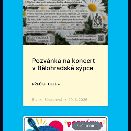
Pozvánka na koncert
v Bělohradské sýpce
PŘEČÍST CELÉ »
Blanka Bihelerová
19. 6. 2026
ZUŠ HOŘICE