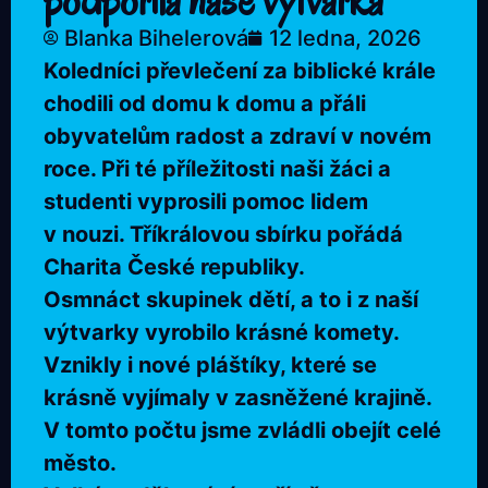
podpořila naše výtvarka
Blanka Bihelerová
12 ledna, 2026
Koledníci převlečení za biblické krále
chodili od domu k domu a přáli
obyvatelům radost a zdraví v novém
roce. Při té příležitosti naši žáci a
studenti vyprosili pomoc lidem
v nouzi. Tříkrálovou sbírku pořádá
Charita České republiky.
Osmnáct skupinek dětí, a to i z naší
výtvarky vyrobilo krásné komety.
Vznikly i nové pláštíky, které se
krásně vyjímaly v zasněžené krajině.
V tomto počtu jsme zvládli obejít celé
město.