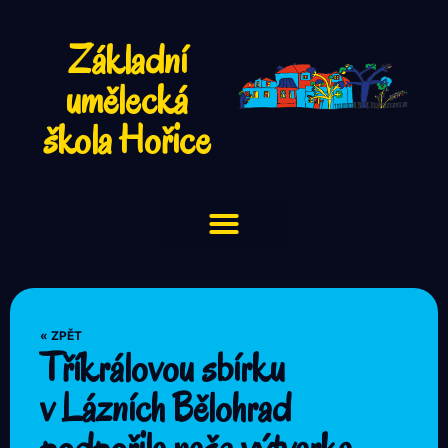
Základní
umělecká
škola Hořice
« ZPĚT
Tříkrálovou sbírku
v Lázních Bělohrad