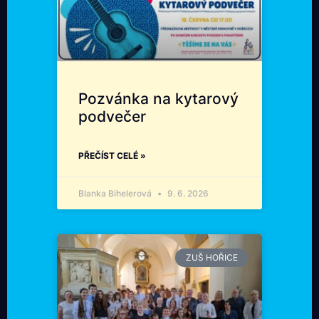
Pozvánka na kytarový
podvečer
PŘEČÍST CELÉ »
Blanka Bihelerová
9. 6. 2026
ZUŠ HOŘICE