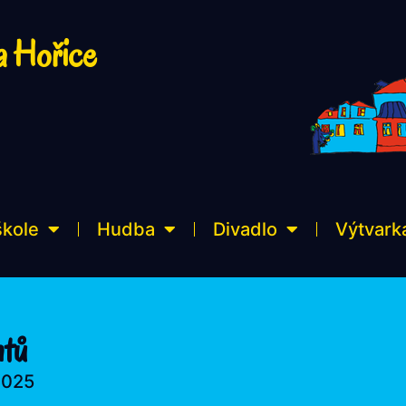
a Hořice
škole
Hudba
Divadlo
Výtvark
ntů
2025