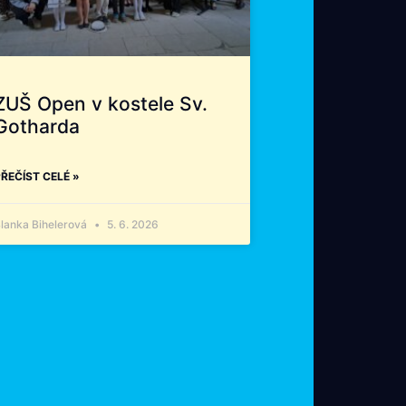
ZUŠ Open v kostele Sv.
Gotharda
ŘEČÍST CELÉ »
lanka Bihelerová
5. 6. 2026