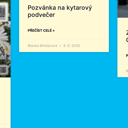
Pozvánka na kytarový
podvečer
PŘEČÍST CELÉ »
Blanka Bihelerová
9. 6. 2026
P
B