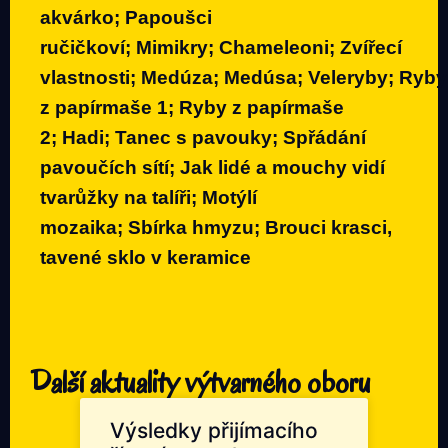
akvárko
;
Papoušci
ručičkoví
;
Mimikry
;
Chameleoni
;
Zvířecí
vlastnosti
;
Medúza
;
Medúsa
;
Veleryby
;
Ryby
z papírmaše 1
;
Ryby z papírmaše
2
;
Hadi
;
Tanec s pavouky
;
Spřádání
pavoučích sítí
;
Jak lidé a mouchy vidí
tvarůžky na talíři
;
Motýlí
mozaika
;
Sbírka hmyzu
;
Brouci krasci,
tavené sklo v keramice
Další aktuality výtvarného oboru
Výsledky přijímacího