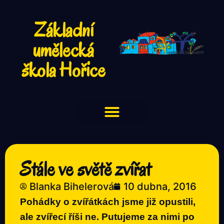
Základní
umělecká
škola Hořice
Stále ve světě zvířat
Blanka Bihelerová
10 dubna, 2016
Pohádky o zvířátkách jsme již opustili,
ale zvířecí říši ne. Putujeme za nimi po