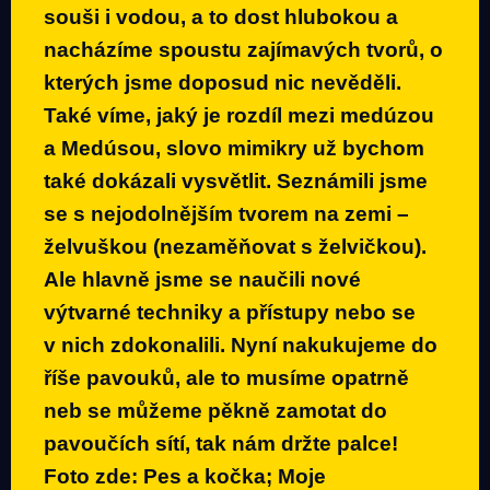
souši i vodou, a to dost hlubokou a
nacházíme spoustu zajímavých tvorů, o
kterých jsme doposud nic nevěděli.
Také víme, jaký je rozdíl mezi medúzou
a Medúsou, slovo mimikry už bychom
také dokázali vysvětlit. Seznámili jsme
se s nejodolnějším tvorem na zemi –
želvuškou (nezaměňovat s želvičkou).
Ale hlavně jsme se naučili nové
výtvarné techniky a přístupy nebo se
v nich zdokonalili. Nyní nakukujeme do
říše pavouků, ale to musíme opatrně
neb se můžeme pěkně zamotat do
pavoučích sítí, tak nám držte palce!
Foto zde:
Pes a kočka
;
Moje