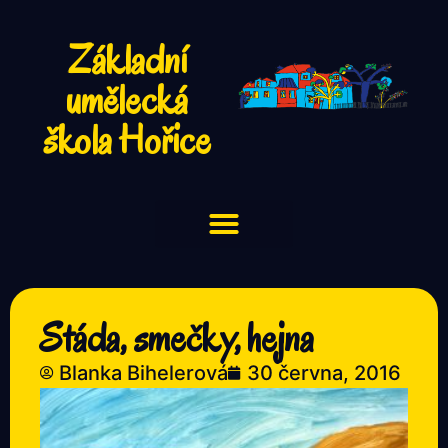
Základní
umělecká
škola Hořice
Stáda, smečky, hejna
Blanka Bihelerová
30 června, 2016