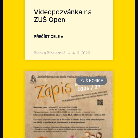
Videopozvánka na
ZUŠ Open
PŘEČÍST CELÉ »
Blanka Bihelerová
4. 6. 2026
ZUŠ HOŘICE