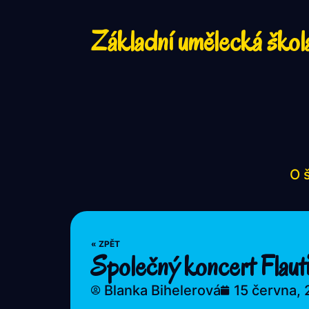
Základní umělecká škol
O 
« ZPĚT
Společný koncert Flaut
Blanka Bihelerová
15 června,