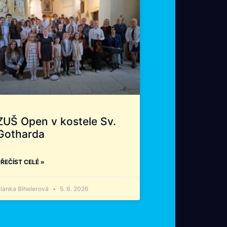
ZUŠ Open v kostele Sv.
Gotharda
ŘEČÍST CELÉ »
lanka Bihelerová
5. 6. 2026