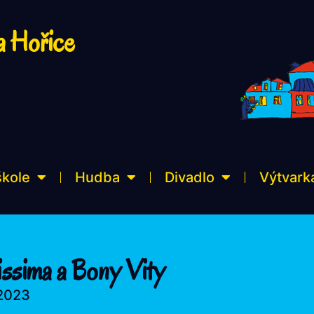
a Hořice
škole
Hudba
Divadlo
Výtvark
issima a Bony Vity
 2023