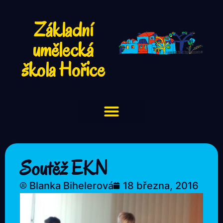
Základní
umělecká
škola Hořice
Soutěž EKN
Blanka Bihelerová
18 března, 2016