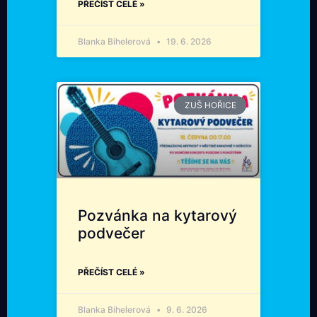
PŘEČÍST CELÉ »
Blanka Bihelerová
19. 6. 2026
ZUŠ HOŘICE
Pozvánka na kytarový
podvečer
PŘEČÍST CELÉ »
Blanka Bihelerová
9. 6. 2026