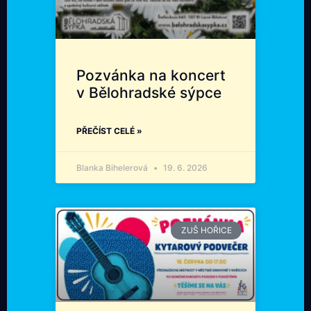
Pozvánka na koncert
v Bělohradské sýpce
PŘEČÍST CELÉ »
Blanka Bihelerová
19. 6. 2026
ZUŠ HOŘICE