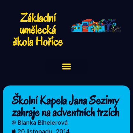
Základní
umělecká
škola Hořice
Školní Kapela Jana Sezimy
zahraje na adventních trzích
Blanka Bihelerová
20 listopadu, 2014