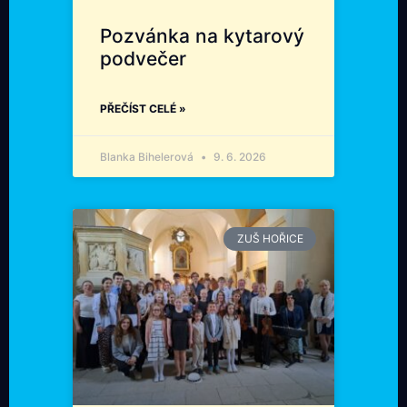
Pozvánka na kytarový
podvečer
PŘEČÍST CELÉ »
Blanka Bihelerová
9. 6. 2026
ZUŠ HOŘICE