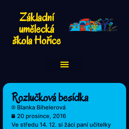
Základní
umělecká
škola Hořice
Rozlučková besídka
Blanka Bihelerová
20 prosince, 2016
Ve středu 14. 12. si žáci paní učitelky