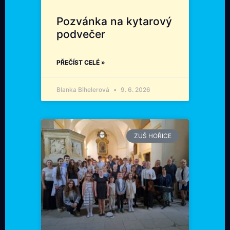
Pozvánka na kytarový
podvečer
PŘEČÍST CELÉ »
Blanka Bihelerová
9. 6. 2026
ZUŠ HOŘICE