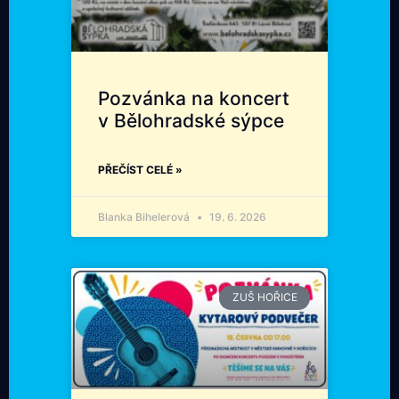
Pozvánka na koncert
v Bělohradské sýpce
PŘEČÍST CELÉ »
Blanka Bihelerová
19. 6. 2026
ZUŠ HOŘICE