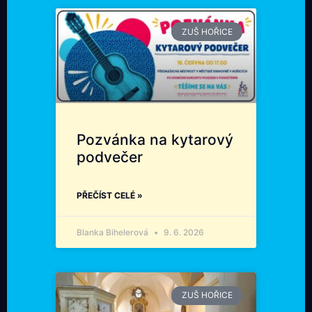
ZUŠ HOŘICE
Pozvánka na kytarový
podvečer
PŘEČÍST CELÉ »
Blanka Bihelerová
9. 6. 2026
ZUŠ HOŘICE