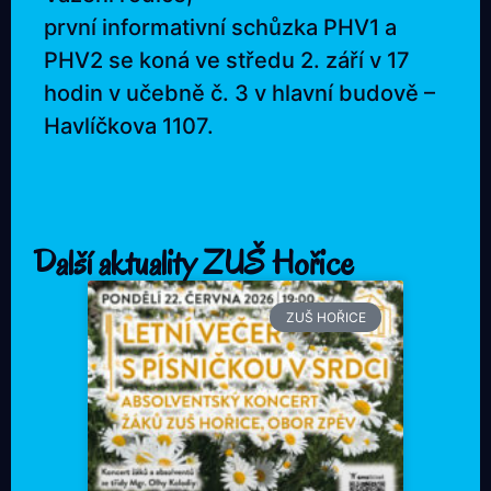
první informativní schůzka PHV1 a
PHV2 se koná ve středu 2. září v 17
hodin v učebně č. 3 v hlavní budově –
Havlíčkova 1107.
Další aktuality ZUŠ Hořice
ZUŠ HOŘICE