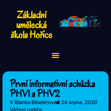
Základní
umělecká
škola Hořice
První informativní schůzka
PHV1 a PHV2
Blanka Bihelerová
24 srpna, 2020
Vážení rodiče,