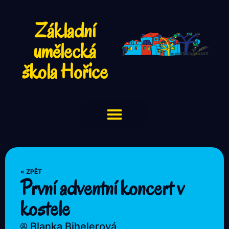
Základní
umělecká
škola Hořice
« ZPĚT
První adventní koncert v
kostele
Blanka Bihelerová