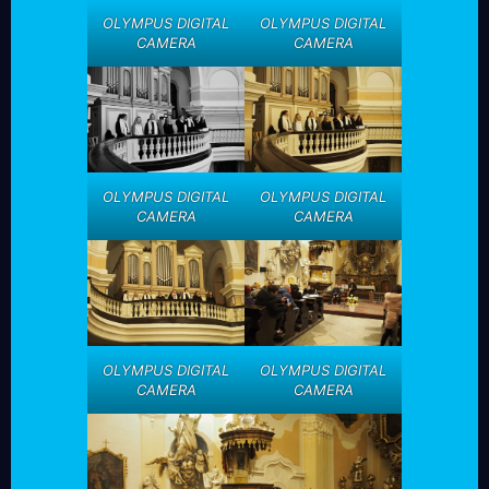
OLYMPUS DIGITAL
OLYMPUS DIGITAL
CAMERA
CAMERA
OLYMPUS DIGITAL
OLYMPUS DIGITAL
CAMERA
CAMERA
OLYMPUS DIGITAL
OLYMPUS DIGITAL
CAMERA
CAMERA