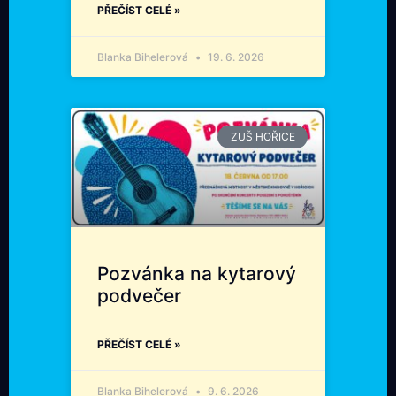
PŘEČÍST CELÉ »
Blanka Bihelerová
19. 6. 2026
ZUŠ HOŘICE
Pozvánka na kytarový
podvečer
PŘEČÍST CELÉ »
Blanka Bihelerová
9. 6. 2026