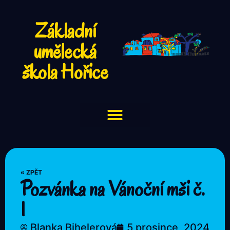
Základní
umělecká
škola Hořice
« ZPĚT
Pozvánka na Vánoční mši č.
1
Blanka Bihelerová
5 prosince, 2024