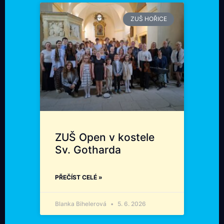
ZUŠ HOŘICE
ZUŠ Open v kostele
Sv. Gotharda
PŘEČÍST CELÉ »
Blanka Bihelerová
5. 6. 2026