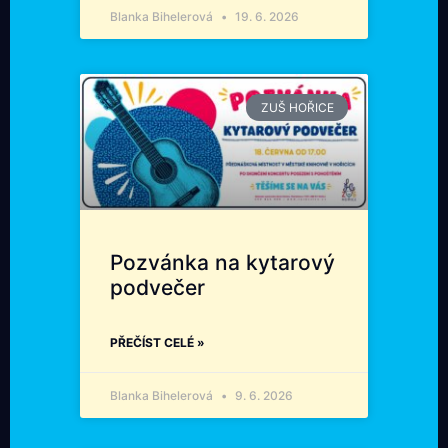
Blanka Bihelerová
19. 6. 2026
ZUŠ HOŘICE
Pozvánka na kytarový
podvečer
PŘEČÍST CELÉ »
Blanka Bihelerová
9. 6. 2026