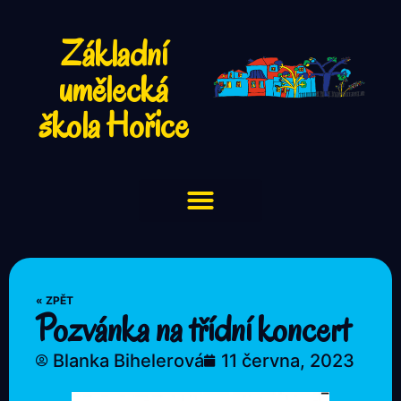
Základní
umělecká
škola Hořice
« ZPĚT
Pozvánka na třídní koncert
Blanka Bihelerová
11 června, 2023