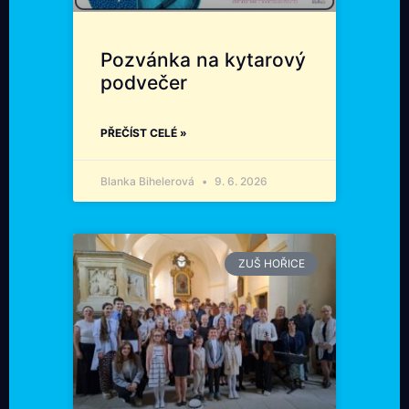
Pozvánka na kytarový
podvečer
PŘEČÍST CELÉ »
Blanka Bihelerová
9. 6. 2026
ZUŠ HOŘICE