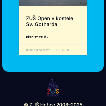
ZUŠ Open v kostele
Sv. Gotharda
PŘEČÍST CELÉ »
Blanka Bihelerová
5. 6. 2026
© ZUŠ Hořice 2008–2025