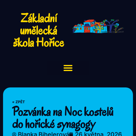
Základní
umělecká
škola Hořice
« ZPĚT
Pozvánka na Noc kostelů
do hořické synagogy
Blanka Bihelerová
26 května, 2026