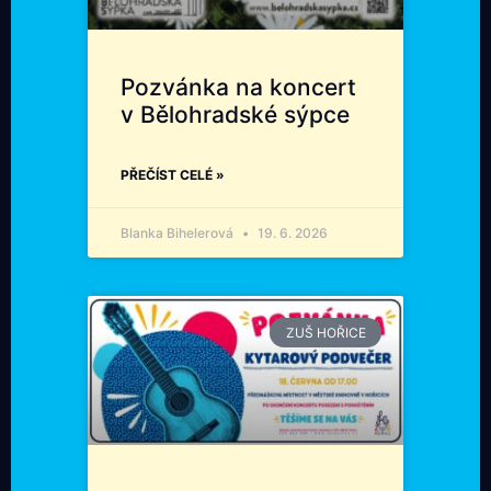
Pozvánka na koncert
v Bělohradské sýpce
PŘEČÍST CELÉ »
Blanka Bihelerová
19. 6. 2026
ZUŠ HOŘICE