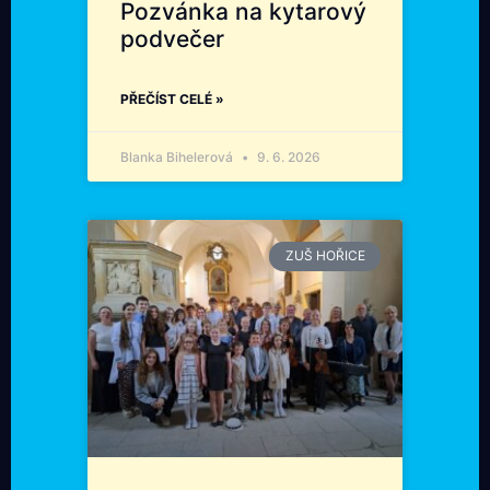
Pozvánka na kytarový
podvečer
PŘEČÍST CELÉ »
Blanka Bihelerová
9. 6. 2026
ZUŠ HOŘICE