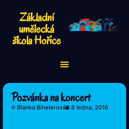
Základní
umělecká
škola Hořice
Pozvánka na koncert
Blanka Bihelerová
8 ledna, 2016