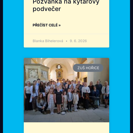
Pozvánka na kytarový
podvečer
PŘEČÍST CELÉ »
Blanka Bihelerová
9. 6. 2026
ZUŠ HOŘICE