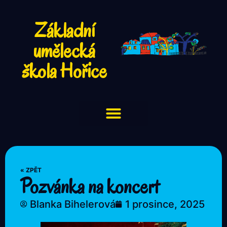
Základní
umělecká
škola Hořice
« ZPĚT
Pozvánka na koncert
Blanka Bihelerová
1 prosince, 2025