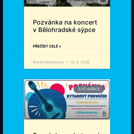
Pozvánka na koncert
v Bělohradské sýpce
PŘEČÍST CELÉ »
Blanka Bihelerová
19. 6. 2026
ZUŠ HOŘICE