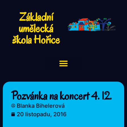
Základní
umělecká
škola Hořice
Pozvánka na koncert 4. 12.
Blanka Bihelerová
20 listopadu, 2016