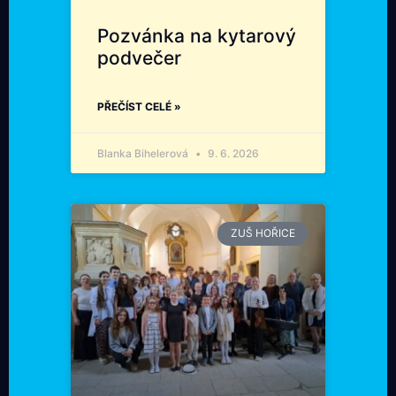
Pozvánka na kytarový
podvečer
PŘEČÍST CELÉ »
Blanka Bihelerová
9. 6. 2026
ZUŠ HOŘICE