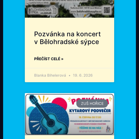
Pozvánka na koncert
v Bělohradské sýpce
PŘEČÍST CELÉ »
Blanka Bihelerová
19. 6. 2026
ZUŠ HOŘICE