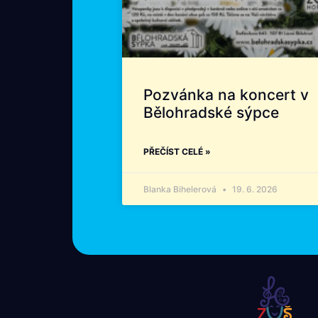
Pozvánka na koncert v
Bělohradské sýpce
PŘEČÍST CELÉ »
Blanka Bihelerová
19. 6. 2026