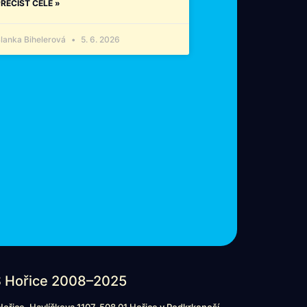
ŘEČÍST CELÉ »
lanka Bihelerová
5. 6. 2026
 Hořice 2008–2025