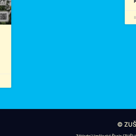
P
B
© ZUŠ