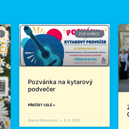
E
ZUŠ HOŘICE
Pozvánka na kytarový
podvečer
PŘEČÍST CELÉ »
Blanka Bihelerová
9. 6. 2026