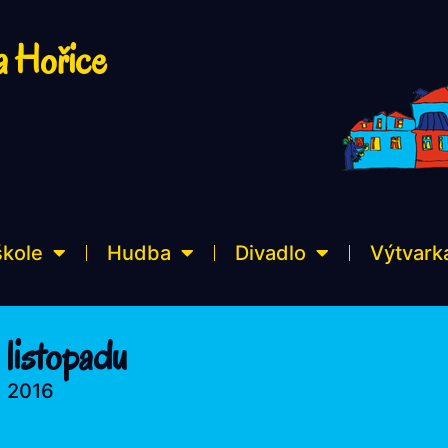
a Hořice
škole
Hudba
Divadlo
Výtvark
 listopadu
, 2016