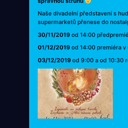
správnou strunu
Naše divadelní představení s hu
supermarketů přenese do nostalg
30/11/2019
od 14:00 předpremiér
01/12/2019
od 14:00 premiéra v 
03/12/2019
od 9:00 a od 10:30 r