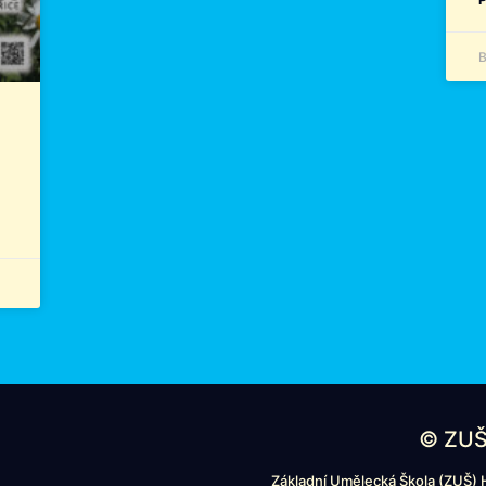
B
© ZUŠ
Základní Umělecká Škola (ZUŠ) H