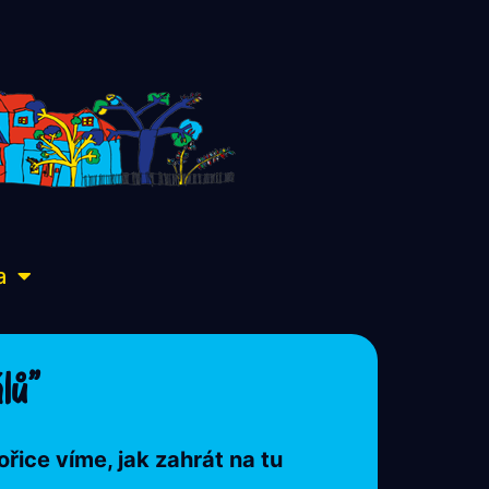
a
lů”
ořice víme, jak zahrát na tu