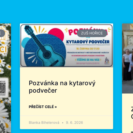
E
ZUŠ HOŘICE
Pozvánka na kytarový
podvečer
PŘEČÍST CELÉ »
Blanka Bihelerová
9. 6. 2026
P