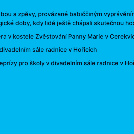
dbou a zpěvy, provázané babiččiným vyprávění
ické doby, kdy lidé ještě chápali skutečnou h
a v kostele Zvěstování Panny Marie v Cerekvici
divadelním sále radnice v Hořicích
eprízy pro školy v divadelním sále radnice v Ho