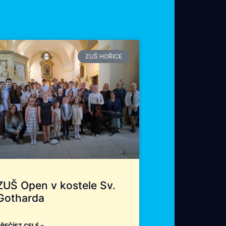
ZUŠ HOŘICE
ZUŠ Open v kostele Sv.
Gotharda
ŘEČÍST CELÉ »