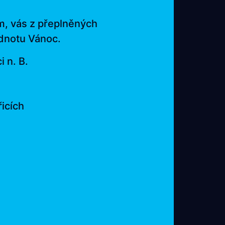
m, vás z přeplněných
odnotu Vánoc.
 n. B.
řicích