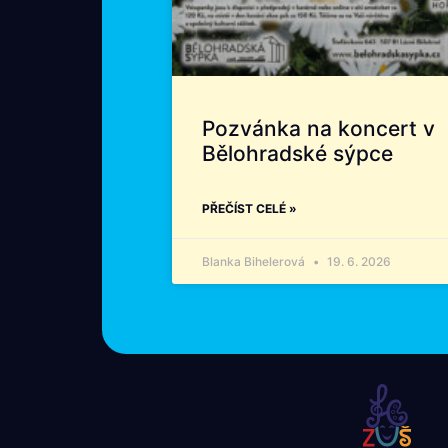
Pozvánka na koncert v
Bělohradské sýpce
PŘEČÍST CELÉ »
Blanka Bihelerová
19. 6. 2026