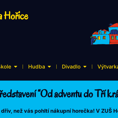
a Hořice
škole
Hudba
Divadlo
Výtvark
ředstavení “Od adventu do Tří krá
 dřív, než vás pohltí nákupní horečka! V ZUŠ H