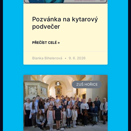
Pozvánka na kytarový
podvečer
PŘEČÍST CELÉ »
Blanka Bihelerová
9. 6. 2026
ZUŠ HOŘICE