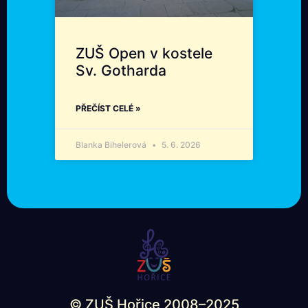
ZUŠ Open v kostele
Sv. Gotharda
PŘEČÍST CELÉ »
Blanka Bihelerová
5. 6. 2026
© ZUŠ Hořice 2008–2025