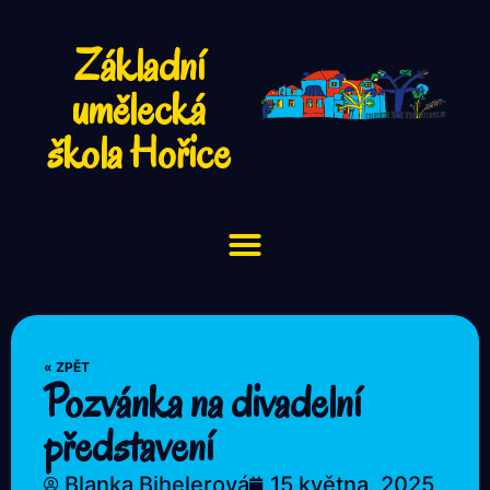
Základní
umělecká
škola Hořice
« ZPĚT
Pozvánka na divadelní
představení
Blanka Bihelerová
15 května, 2025