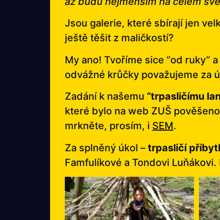
až budu nejmenším na celém světě
Jsou galerie, které sbírají jen vel
ještě těšit z maličkostí?
My ano! Tvoříme sice “od ruky” a
odvážné krůčky považujeme za ú
Zadání k našemu
“trpasličímu la
které bylo na web ZUŠ pověšeno
mrkněte, prosím, i
SEM
.
Za splněný úkol –
trpasličí příby
Famfulíkové a Tondovi Luňákovi