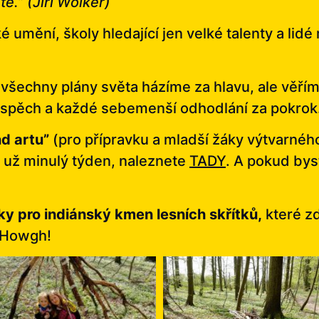
.” (Jiří Wolker)
ké umění, školy hledající jen velké talenty a lidé
 všechny plány světa házíme za hlavu, ale věřím
spěch a každé sebemenší odhodlání za pokrok
nd artu”
(pro přípravku a mladší žáky výtvarného
 už minulý týden, naleznete
TADY
. A pokud bys
tky pro indiánský kmen lesních skřítků,
které zd
. Howgh!