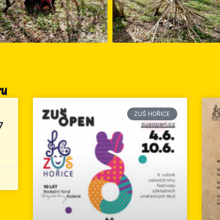
ru
ZUŠ HOŘICE
7