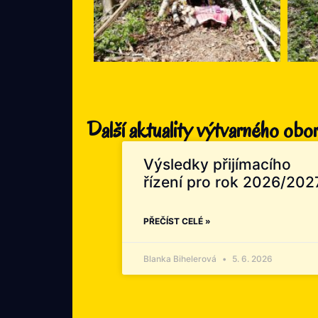
Další aktuality výtvarného obo
Výsledky přijímacího
řízení pro rok 2026/202
PŘEČÍST CELÉ »
Blanka Bihelerová
5. 6. 2026