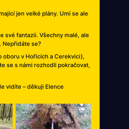
 mající jen velké plány. Umí se ale
e své fantazii. Všechny malé, ale
. Nepřidáte se?
 oboru v Hořicích a Cerekvici),
te se s námi rozhodli pokračovat,
e vidíte – děkuji Elence