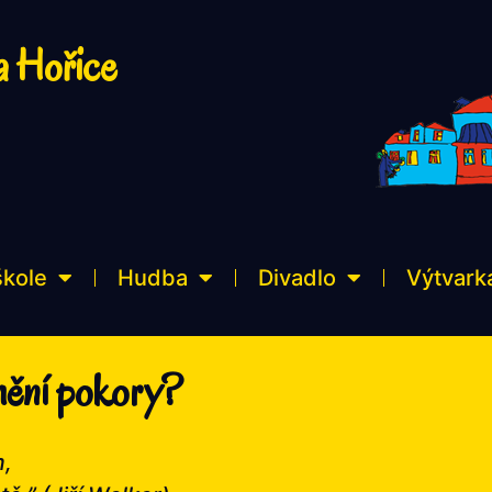
a Hořice
škole
Hudba
Divadlo
Výtvark
mění pokory?
m,