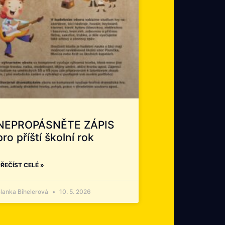
NEPROPÁSNĚTE ZÁPIS
pro příští školní rok
ŘEČÍST CELÉ »
lanka Bihelerová
10. 5. 2026