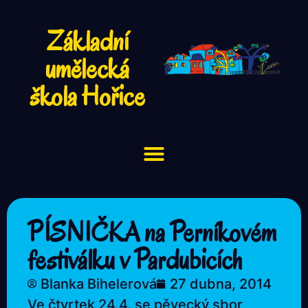
Základní
umělecká
škola Hořice
PÍSNIČKA na Perníkovém
festiválku v Pardubicích
Blanka Bihelerová
27 dubna, 2014
Ve čtvrtek 24.4. se pěvecký sbor