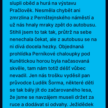
slupli oběd a hurá na výstavu
Pračlověk. Nesměla chybět ani
zmrzlina z Pernštejnského náměstí a
už nás hnaly mraky zpět do autobusu.
Stihli jsem to tak tak, průtrž na sebe
nenechala čekat, ale z autobusu se na
ni dívá docela hezky. Objednaná
prohlídka Perníkové chaloupky pod
Kunětickou horou byla načasovaná
skvěle, tam nám totiž déšť vůbec
nevadil. Jen nás trošku vyděsil pan
průvodce Luděk Šorma, některé děti
se tak bály jít do začarovaného lesa,
že jsme se navzájem museli držet za
ruce a dodávat si odvahy. Ježidědek