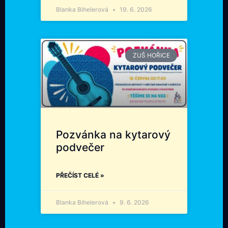
Blanka Bihelerová
19. 6. 2026
ZUŠ HOŘICE
Pozvánka na kytarový
podvečer
PŘEČÍST CELÉ »
Blanka Bihelerová
9. 6. 2026