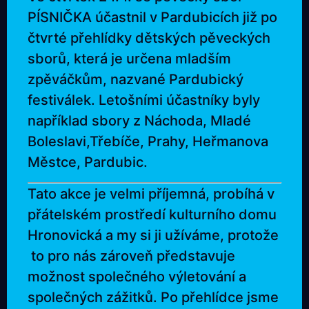
PÍSNIČKA účastnil v Pardubicích již po
čtvrté přehlídky dětských pěveckých
sborů, která je určena mladším
zpěváčkům, nazvané Pardubický
festiválek. Letošními účastníky byly
například sbory z Náchoda, Mladé
Boleslavi,Třebíče, Prahy, Heřmanova
Městce, Pardubic.
Tato akce je velmi příjemná, probíhá v
přátelském prostředí kulturního domu
Hronovická a my si ji užíváme, protože
to pro nás zároveň představuje
možnost společného výletování a
společných zážitků. Po přehlídce jsme