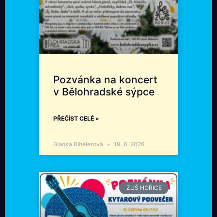
Pozvánka na koncert
v Bělohradské sýpce
PŘEČÍST CELÉ »
Blanka Bihelerová
19. 6. 2026
ZUŠ HOŘICE