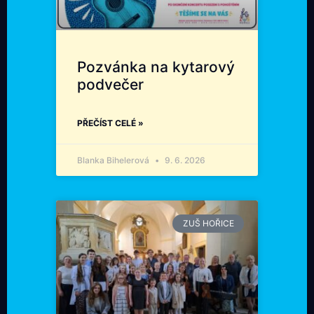
Pozvánka na kytarový
podvečer
PŘEČÍST CELÉ »
Blanka Bihelerová
9. 6. 2026
ZUŠ HOŘICE