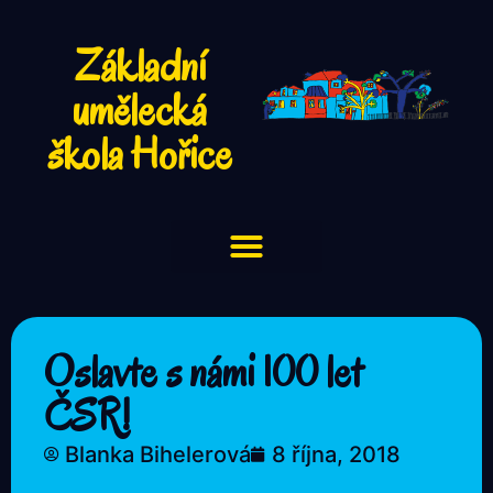
Základní
umělecká
škola Hořice
Oslavte s námi 100 let
ČSR!
Blanka Bihelerová
8 října, 2018