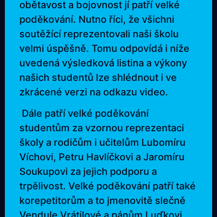
obětavost a bojovnost jí patří velké
poděkování. Nutno říci, že všichni
soutěžící reprezentovali naši školu
velmi úspěšně. Tomu odpovídá i níže
uvedená výsledková listina a výkony
našich studentů lze shlédnout i ve
zkrácené verzi na odkazu video.
Dále patří velké poděkování
studentům za vzornou reprezentaci
školy a rodičům i učitelům Lubomíru
Víchovi, Petru Havlíčkovi a Jaromíru
Soukupovi za jejich podporu a
trpělivost. Velké poděkování patří také
korepetitorům a to jmenovitě slečně
Vendule Vrátilové a pánům Luďkovi