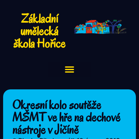
Základní
umělecká
škola Hořice
Okresní kolo soutěže
MŠMT ve hře na dechové
nástroje v Jičíně