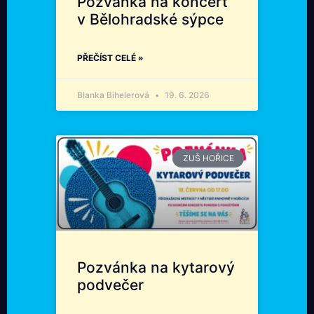
Pozvánka na koncert
v Bělohradské sýpce
PŘEČÍST CELÉ »
Blanka Bihelerová
19. 6. 2026
ZUŠ HOŘICE
Pozvánka na kytarový
podvečer