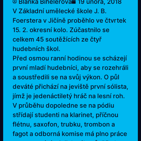
Blanka Bihelerová
19 února, 2018
V Základní umělecké škole J. B.
Foerstera v Jičíně proběhlo ve čtvrtek
15. 2. okresní kolo. Zúčastnilo se
celkem 45 soutěžících ze čtyř
hudebních škol.
Před osmou ranní hodinou se scházejí
první mladí hudebníci, aby se rozehráli
a soustředili se na svůj výkon. O půl
deváté přichází na jeviště první sólista,
jímž je jedenáctiletý hráč na lesní roh.
V průběhu dopoledne se na pódiu
střídají studenti na klarinet, příčnou
flétnu, saxofon, trubku, trombon a
fagot a odborná komise má plno práce