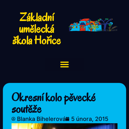
Základní
umělecká
škola Hořice
Okresní kolo pěvecké
soutěže
Blanka Bihelerová
5 února, 2015