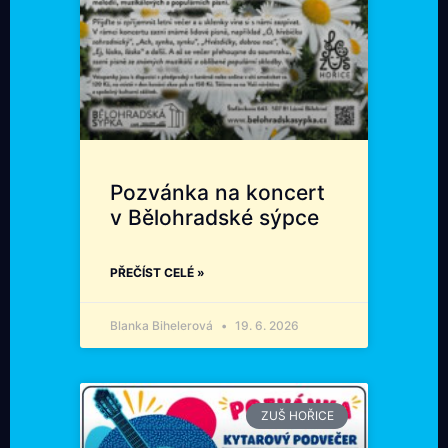
Pozvánka na koncert
v Bělohradské sýpce
PŘEČÍST CELÉ »
Blanka Bihelerová
19. 6. 2026
ZUŠ HOŘICE