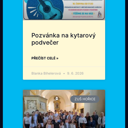
Pozvánka na kytarový
podvečer
PŘEČÍST CELÉ »
Blanka Bihelerová
9. 6. 2026
ZUŠ HOŘICE