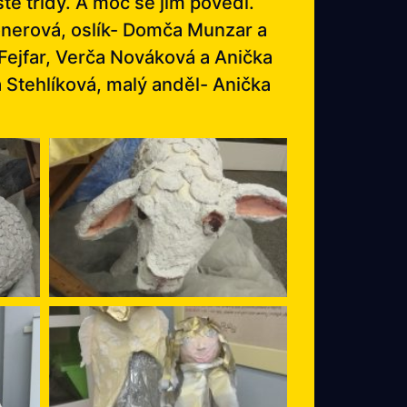
té třídy. A moc se jim povedl.
Lonerová, oslík- Domča Munzar a
Fejfar, Verča Nováková a Anička
 Stehlíková, malý anděl- Anička