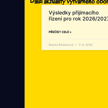
Další aktuality výtvarného obo
Výsledky přijímacího
řízení pro rok 2026/202
PŘEČÍST CELÉ »
Blanka Bihelerová
5. 6. 2026