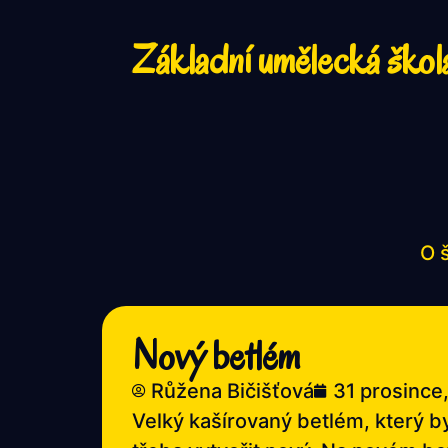
Základní umělecká škol
O 
Nový betlém
Růžena Bičišťová
31 prosince
Velký kašírovaný betlém, který by