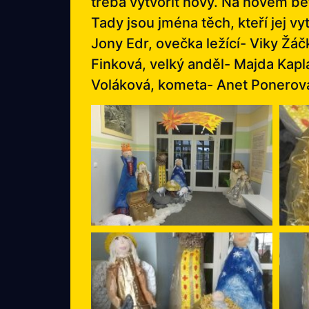
třeba vytvořit nový. Na novém be
Tady jsou jména těch, kteří jej 
Jony Edr, ovečka ležící- Viky Žá
Finková, velký anděl- Majda Kapl
Voláková, kometa- Anet Ponerov