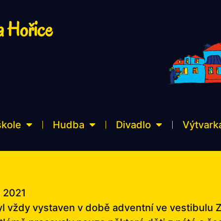
a Hořice
škole
Hudba
Divadlo
Výtvark
, 2021
l vždy vystaven v době adventní ve vestibulu ZŠ