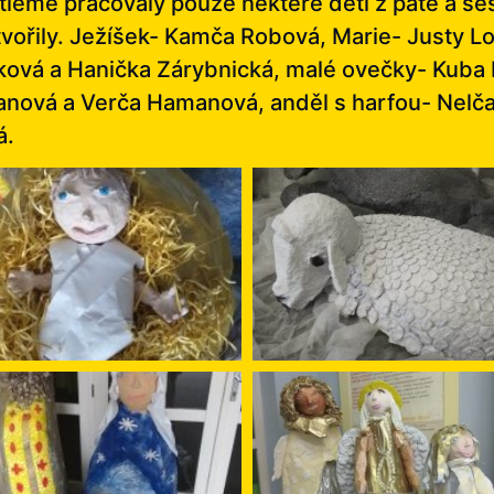
tlémě pracovaly pouze některé děti z páté a šes
vytvořily. Ježíšek- Kamča Robová, Marie- Justy 
čková a Hanička Zárybnická, malé ovečky- Kuba 
anová a Verča Hamanová, anděl s harfou- Nelča
á.