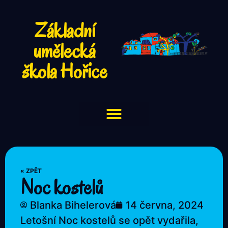
Základní
umělecká
škola Hořice
« ZPĚT
Noc kostelů
Blanka Bihelerová
14 června, 2024
Letošní Noc kostelů se opět vydařila,