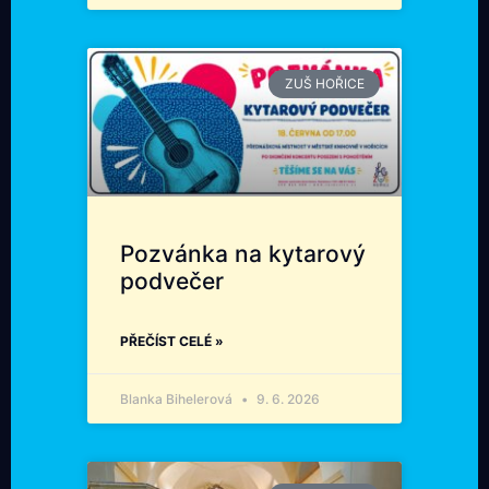
ZUŠ HOŘICE
Pozvánka na kytarový
podvečer
PŘEČÍST CELÉ »
Blanka Bihelerová
9. 6. 2026