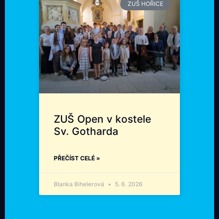
ZUŠ HOŘICE
ZUŠ Open v kostele
Sv. Gotharda
PŘEČÍST CELÉ »
Blanka Bihelerová
5. 6. 2026