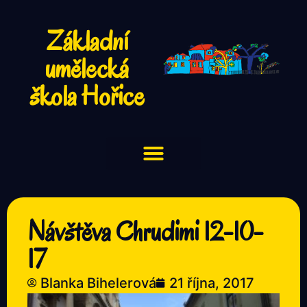
Základní
umělecká
škola Hořice
Návštěva Chrudimi 12-10-
17
Blanka Bihelerová
21 října, 2017