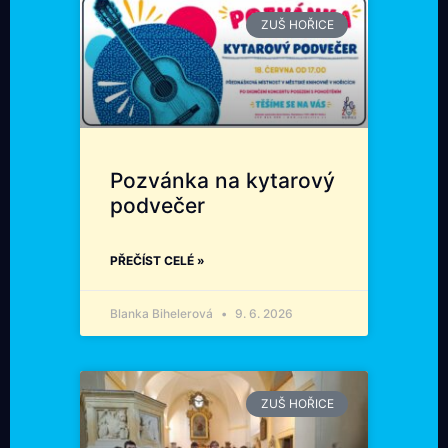
ZUŠ HOŘICE
Pozvánka na kytarový
podvečer
PŘEČÍST CELÉ »
Blanka Bihelerová
9. 6. 2026
ZUŠ HOŘICE