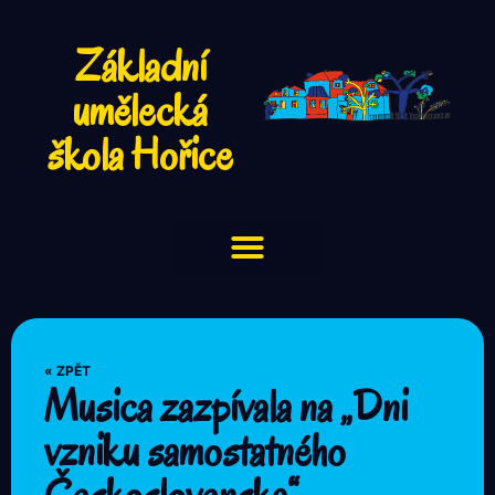
Základní
umělecká
škola Hořice
« ZPĚT
Musica zazpívala na „Dni
vzniku samostatného