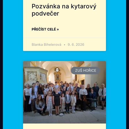
Pozvánka na kytarový
podvečer
PŘEČÍST CELÉ »
Blanka Bihelerová
9. 6. 2026
ZUŠ HOŘICE