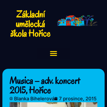
Základní
umělecká
škola Hořice
Musica – adv. koncert
2015, Hořice
Blanka Bihelerová
7 prosince, 2015