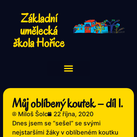
Základní
umělecká
škola Hořice
Můj oblíbený koutek – díl 1.
Miloš Šolc
22 října, 2020
Dnes jsem se “sešel” se svými
nejstaršími žáky v oblíbeném koutku