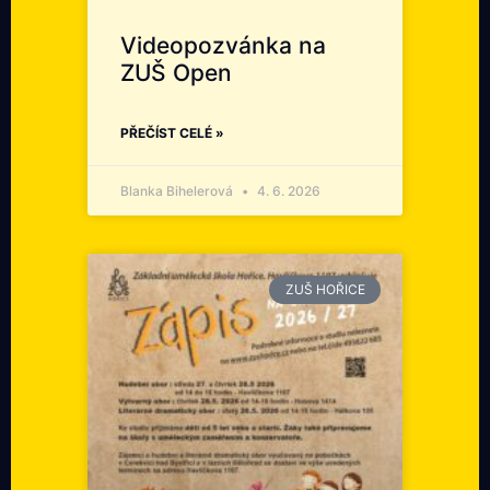
Videopozvánka na
ZUŠ Open
PŘEČÍST CELÉ »
Blanka Bihelerová
4. 6. 2026
ZUŠ HOŘICE