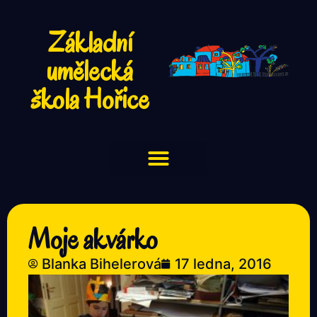
Základní
umělecká
škola Hořice
Moje akvárko
Blanka Bihelerová
17 ledna, 2016