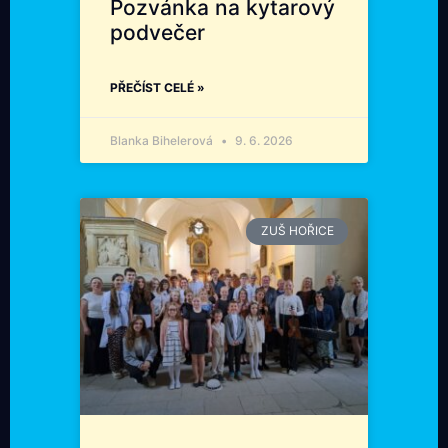
Pozvánka na kytarový
podvečer
PŘEČÍST CELÉ »
Blanka Bihelerová
9. 6. 2026
ZUŠ HOŘICE