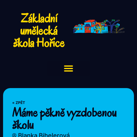
Základní
umělecká
škola Hořice
« ZPĚT
Máme pěkně vyzdobenou
školu
Blanka Bihelerová