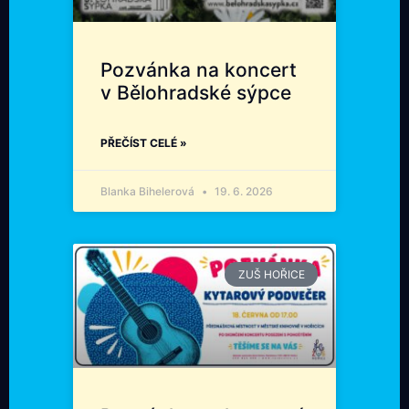
Pozvánka na koncert
v Bělohradské sýpce
PŘEČÍST CELÉ »
Blanka Bihelerová
19. 6. 2026
ZUŠ HOŘICE