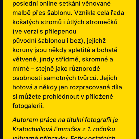
poslední online setkání věnované
malbě přes šablonu. Vznikla celá řada
košatých stromů i útlých stromečků
(ve verzi s přilepenou
původní šablonou i bez), jejichž
koruny jsou někdy spletité a bohatě
větvené, jindy střídmé, skromné a
mírné – stejně jako různorodé
osobnosti samotných tvůrců. Jejich
hotová a někdy jen rozpracovaná díla
si můžete prohlédnout v přiložené
fotogalerii.
Autorem práce na titulní fotografii je
Kratochvílová Emmička z 1. ročníku
výtvarné přípravky. Fotky ostatních