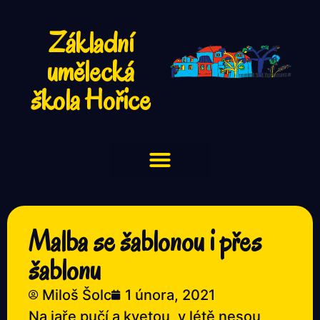
Základní
umělecká
škola Hořice
Malba se šablonou i přes
šablonu
Miloš Šolc
1 února, 2021
Na jaře pučí a kvetou, v létě nesou