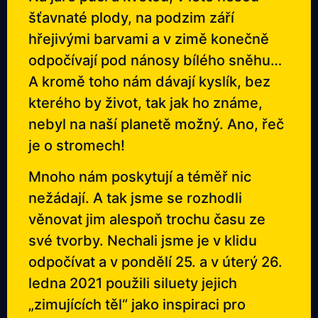
šťavnaté plody, na podzim září
hřejivými barvami a v zimě konečně
odpočívají pod nánosy bílého sněhu…
A kromě toho nám dávají kyslík, bez
kterého by život, tak jak ho známe,
nebyl na naší planetě možný. Ano, řeč
je o stromech!
Mnoho nám poskytují a téměř nic
nežádají. A tak jsme se rozhodli
věnovat jim alespoň trochu času ze
své tvorby. Nechali jsme je v klidu
odpočívat a v pondělí 25. a v úterý 26.
ledna 2021 použili siluety jejich
„zimujících těl“ jako inspiraci pro