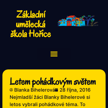
Základní
umělecká
škola Hořice
Letem pohádkovým světem
Blanka Bihelerová
28 října, 2016
Nejmladší žáci Blanky Bihelerové si
letos vybrali pohádkové téma. To