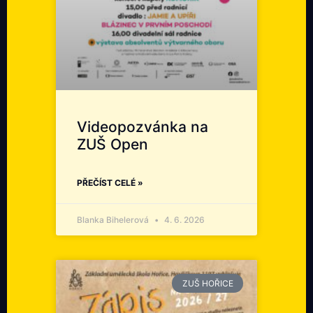
Videopozvánka na
ZUŠ Open
PŘEČÍST CELÉ »
Blanka Bihelerová
4. 6. 2026
ZUŠ HOŘICE