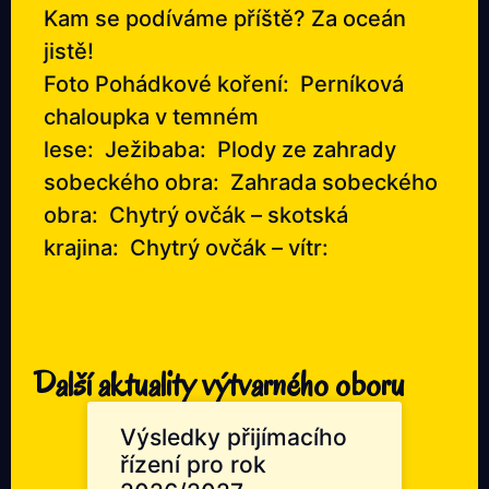
Kam se podíváme příště? Za oceán
jistě!
Foto Pohádkové koření:
Perníková
chaloupka v temném
lese:
Ježibaba
:
Plody ze zahrady
sobeckého obra:
Zahrada sobeckého
obra:
Chytrý ovčák – skotská
krajina:
Chytrý ovčák – vítr
:
Další aktuality výtvarného oboru
Výsledky přijímacího
řízení pro rok