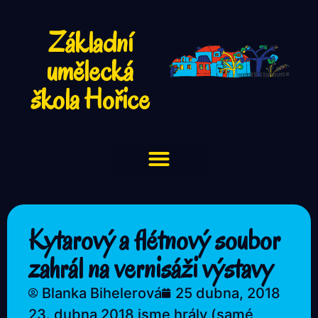
Základní
umělecká
škola Hořice
Kytarový a flétnový soubor
zahrál na vernisáži výstavy
Blanka Bihelerová
25 dubna, 2018
23. dubna 2018 jsme hrály (samé