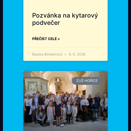
Pozvánka na kytarový
podvečer
PŘEČÍST CELÉ »
Blanka Bihelerová
9. 6. 2026
ZUŠ HOŘICE