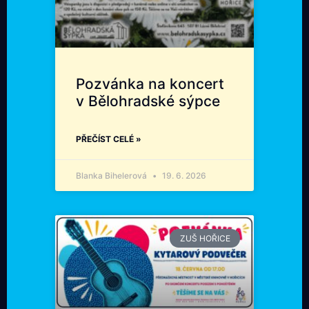
Pozvánka na koncert
v Bělohradské sýpce
PŘEČÍST CELÉ »
Blanka Bihelerová
19. 6. 2026
ZUŠ HOŘICE