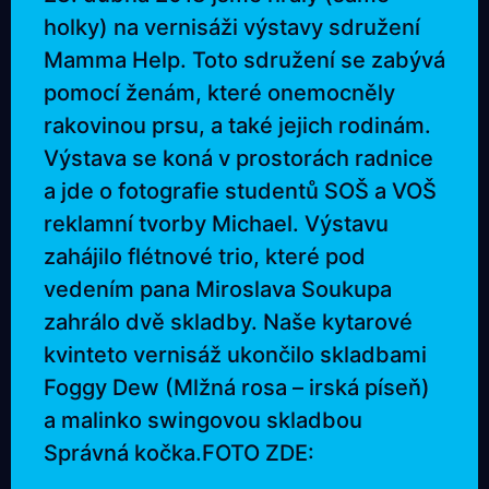
holky) na vernisáži výstavy sdružení
Mamma Help. Toto sdružení se zabývá
pomocí ženám, které onemocněly
rakovinou prsu, a také jejich rodinám.
Výstava se koná v prostorách radnice
a jde o fotografie studentů SOŠ a VOŠ
reklamní tvorby Michael. Výstavu
zahájilo flétnové trio, které pod
vedením pana Miroslava Soukupa
zahrálo dvě skladby. Naše kytarové
kvinteto vernisáž ukončilo skladbami
Foggy Dew (Mlžná rosa – irská píseň)
a malinko swingovou skladbou
Správná kočka.
FOTO ZDE: