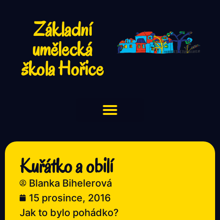
Základní
umělecká
škola Hořice
Kuřátko a obilí
Blanka Bihelerová
15 prosince, 2016
Jak to bylo pohádko?