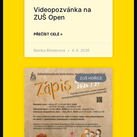
Videopozvánka na
ZUŠ Open
PŘEČÍST CELÉ »
Blanka Bihelerová
4. 6. 2026
ZUŠ HOŘICE