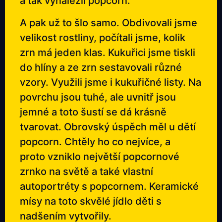
a tak vynalezli popcorn.
A pak už to šlo samo. Obdivovali jsme
velikost rostliny, počítali jsme, kolik
zrn má jeden klas. Kukuřici jsme tiskli
do hlíny a ze zrn sestavovali různé
vzory. Využili jsme i kukuřičné listy. Na
povrchu jsou tuhé, ale uvnitř jsou
jemné a toto šustí se dá krásně
tvarovat. Obrovský úspěch měl u dětí
popcorn. Chtěly ho co nejvíce, a
proto vzniklo největší popcornové
zrnko na světě a také vlastní
autoportréty s popcornem. Keramické
mísy na toto skvělé jídlo děti s
nadšením vytvořily.