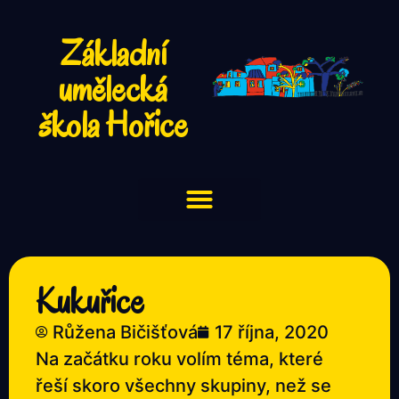
Základní
umělecká
škola Hořice
Kukuřice
Růžena Bičišťová
17 října, 2020
Na začátku roku volím téma, které
řeší skoro všechny skupiny, než se