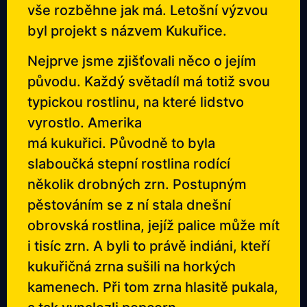
vše rozběhne jak má. Letošní výzvou
byl projekt s názvem Kukuřice.
Nejprve jsme zjišťovali něco o jejím
původu. Každý světadíl má totiž svou
typickou rostlinu, na které lidstvo
vyrostlo. Amerika
má kukuřici. Původně to byla
slaboučká stepní rostlina rodící
několik drobných zrn. Postupným
pěstováním se z ní stala dnešní
obrovská rostlina, jejíž palice může mít
i tisíc zrn. A byli to právě indiáni, kteří
kukuřičná zrna sušili na horkých
kamenech. Při tom zrna hlasitě pukala,