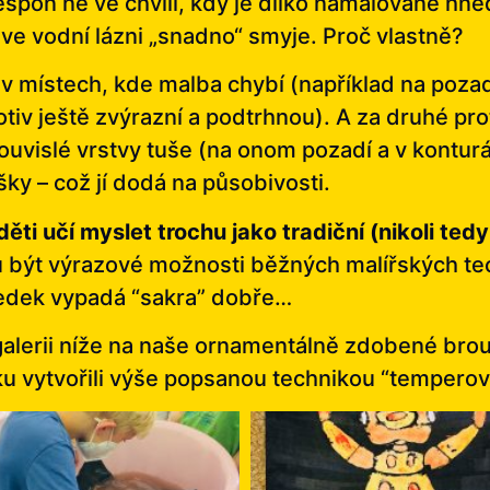
lespoň ne ve chvíli, kdy je dílko namalované hn
 ve vodní lázni „snadno“ smyje. Proč vlastně?
v místech, kde malba chybí (například na pozadí,
otiv ještě zvýrazní a podtrhnou). A za druhé pr
ouvislé vrstvy tuše (na onom pozadí a v konturá
šky – což jí dodá na působivosti.
děti učí myslet trochu jako tradiční (nikoli ted
u být výrazové možnosti běžných malířských te
sledek vypadá “sakra” dobře…
galerii níže na naše ornamentálně zdobené brouk
ku vytvořili výše popsanou technikou “temperov