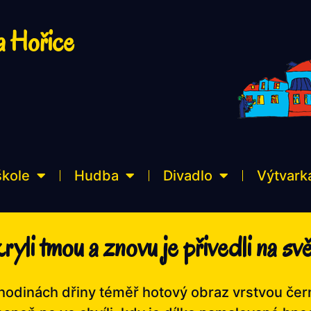
a Hořice
škole
Hudba
Divadlo
Výtvark
yli tmou a znovu je přivedli na svě
hodinách dřiny téměř hotový obraz vrstvou čern