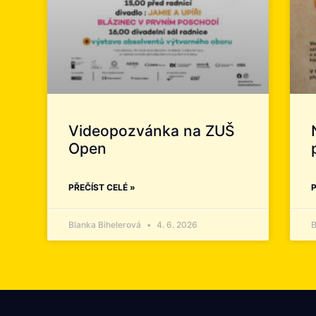
Videopozvánka na ZUŠ
Open
PŘEČÍST CELÉ »
P
Blanka Bihelerová
4. 6. 2026
B