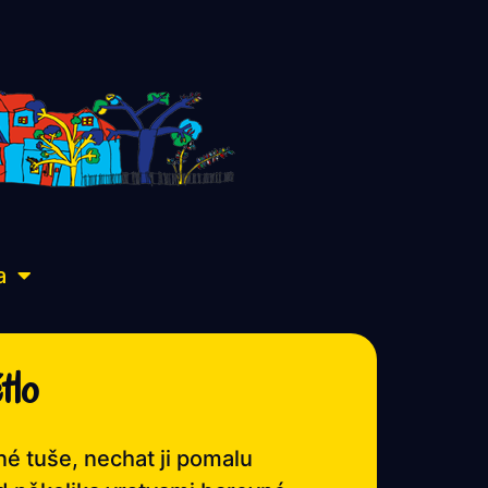
a
tlo
é tuše, nechat ji pomalu