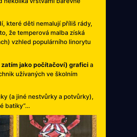
ed několika vrstvami barevné
 které děti nemalují příliš rády,
oto, že temperová malba získá
ch) vzhled populárního linorytu
y zatím jako počítačoví) grafici
a
chnik užívaných ve školním
y (a jiné nestvůrky a potvůrky),
é batiky”…