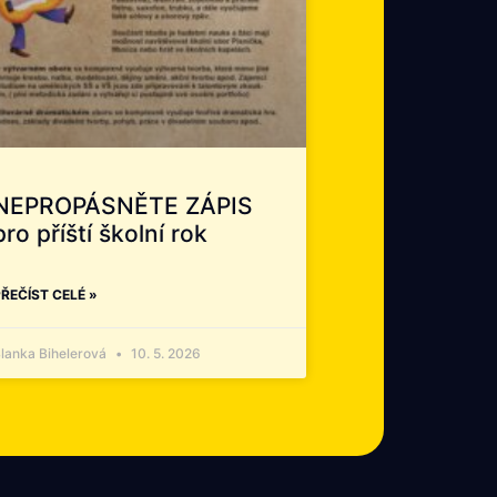
NEPROPÁSNĚTE ZÁPIS
pro příští školní rok
ŘEČÍST CELÉ »
lanka Bihelerová
10. 5. 2026