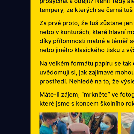
prosychat a odejít? Není! Tedy a
tempery, ze kterých se černá tuš
Za prvé proto, že tuš zůstane jen 
nebo v konturách, které hlavní m
díky přítomnosti matné a téměř s
nebo jiného klasického tisku z vý
Na velkém formátu papíru se tak
uvědomují si, jak zajímavé moho
prostředí. Nehledě na to, že vý
Máte-li zájem, “mrkněte” ve foto
které jsme s koncem školního ro