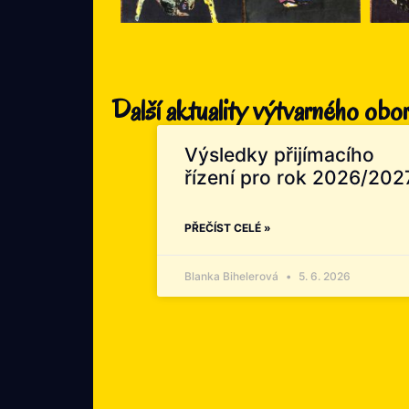
Další aktuality výtvarného obo
Výsledky přijímacího
řízení pro rok 2026/202
PŘEČÍST CELÉ »
Blanka Bihelerová
5. 6. 2026