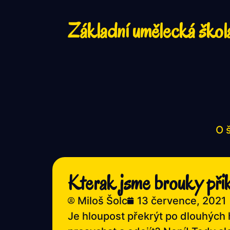
Základní umělecká škol
O 
Kterak jsme brouky přikr
Miloš Šolc
13 července, 2021
Je hloupost překrýt po dlouhých 