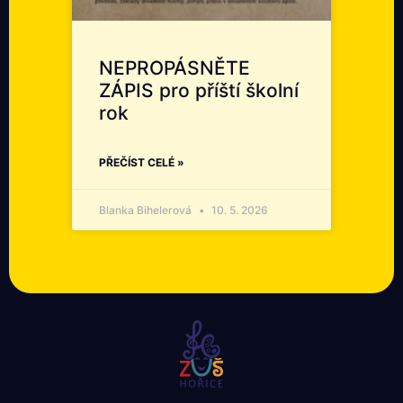
NEPROPÁSNĚTE
ZÁPIS pro příští školní
rok
PŘEČÍST CELÉ »
Blanka Bihelerová
10. 5. 2026