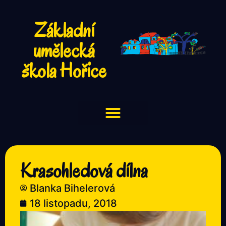
Základní
umělecká
škola Hořice
Krasohledová dílna
Blanka Bihelerová
18 listopadu, 2018