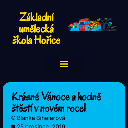
Základní
umělecká
škola Hořice
Krásné Vánoce a hodně
štěstí v novém roce!
Blanka Bihelerová
25 prosince, 2019