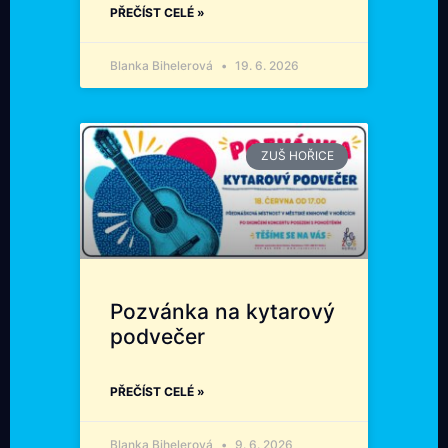
PŘEČÍST CELÉ »
Blanka Bihelerová
19. 6. 2026
ZUŠ HOŘICE
Pozvánka na kytarový
podvečer
PŘEČÍST CELÉ »
Blanka Bihelerová
9. 6. 2026