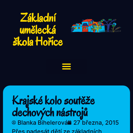
Základní
umělecká
škola Hořice
Krajské kolo soutěže
dechových nástrojů
Blanka Bihelerová
27 března, 2015
Přes padesát dětí ze základních