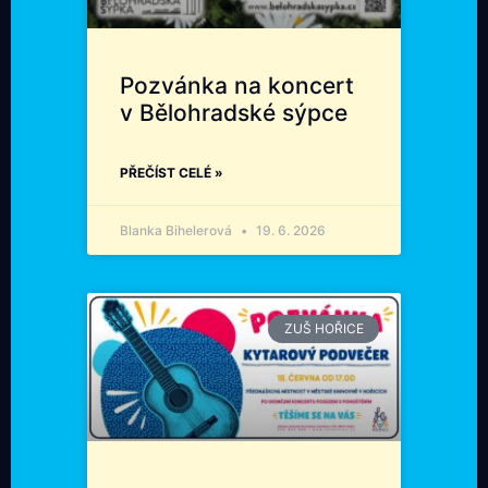
Pozvánka na koncert
v Bělohradské sýpce
PŘEČÍST CELÉ »
Blanka Bihelerová
19. 6. 2026
ZUŠ HOŘICE