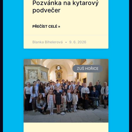
Pozvánka na kytarový
podvečer
PŘEČÍST CELÉ »
Blanka Bihelerová
9. 6. 2026
ZUŠ HOŘICE